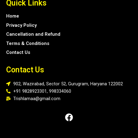
Quick Links
Home
Privacy Policy
Cancellation and Refund
Terms & Conditions
Contact Us
Contact Us
902, Wazirabad, Sector 52, Gurugram, Haryana 122002
+91 9828923301, 998334060
Trishlamaa@gmail.com
Facebook
Instagram
Youtube